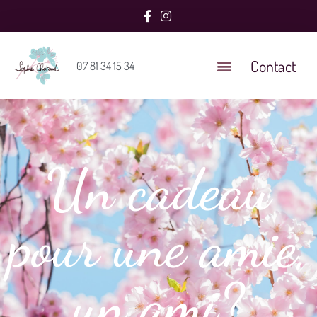
Contact
07 81 34 15 34
Un cadeau
pour une amie,
un ami?